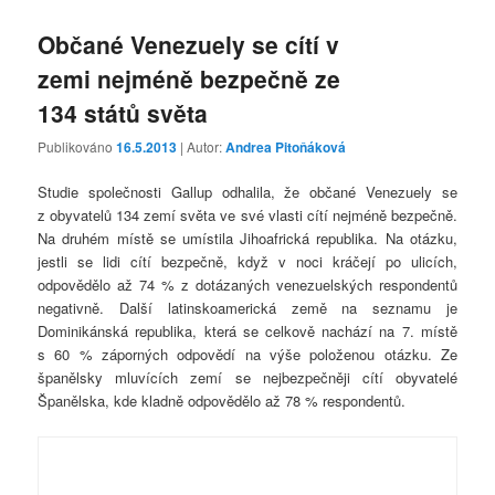
Občané Venezuely se cítí v
zemi nejméně bezpečně ze
134 států světa
Publikováno
16.5.2013
| Autor:
Andrea Pitoňáková
Studie společnosti Gallup odhalila, že občané Venezuely se
z obyvatelů 134 zemí světa ve své vlasti cítí nejméně bezpečně.
Na druhém místě se umístila Jihoafrická republika. Na otázku,
jestli se lidi cítí bezpečně, když v noci kráčejí po ulicích,
odpovědělo až 74 % z dotázaných venezuelských respondentů
negativně. Další latinskoamerická země na seznamu je
Dominikánská republika, která se celkově nachází na 7. místě
s 60 % záporných odpovědí na výše položenou otázku. Ze
španělsky mluvících zemí se nejbezpečněji cítí obyvatelé
Španělska, kde kladně odpovědělo až 78 % respondentů.