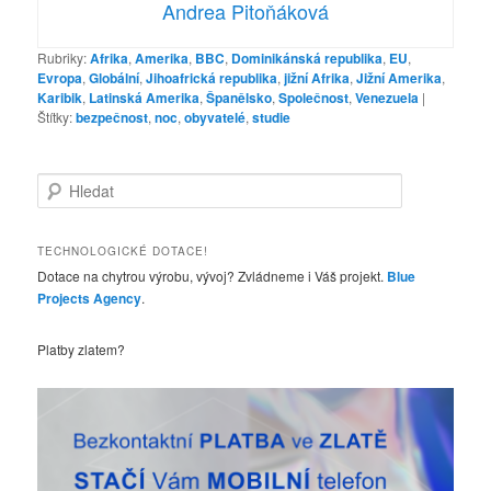
Andrea Pitoňáková
Rubriky:
Afrika
,
Amerika
,
BBC
,
Dominikánská republika
,
EU
,
Evropa
,
Globální
,
Jihoafrická republika
,
jižní Afrika
,
Jižní Amerika
,
Karibik
,
Latinská Amerika
,
Španělsko
,
Společnost
,
Venezuela
|
Štítky:
bezpečnost
,
noc
,
obyvatelé
,
studie
H
l
e
d
TECHNOLOGICKÉ DOTACE!
a
Dotace na chytrou výrobu, vývoj? Zvládneme i Váš projekt.
Blue
t
Projects Agency
.
Platby zlatem?