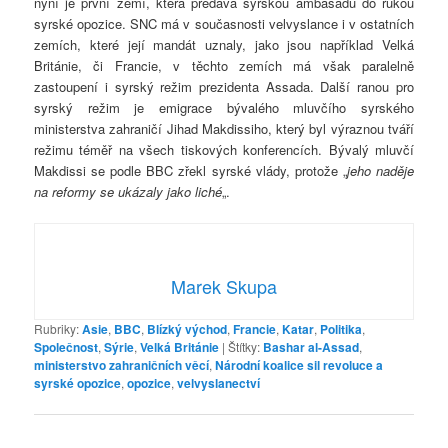
nyní je první zemí, která předává syrskou ambasádu do rukou
syrské opozice. SNC má v současnosti velvyslance i v ostatních
zemích, které její mandát uznaly, jako jsou například Velká
Británie, či Francie, v těchto zemích má však paralelně
zastoupení i syrský režim prezidenta Assada. Další ranou pro
syrský režim je emigrace bývalého mluvčího syrského
ministerstva zahraničí Jihad Makdissiho, který byl výraznou tváří
režimu téměř na všech tiskových konferencích. Bývalý mluvčí
Makdissi se podle BBC zřekl syrské vlády, protože „
jeho naděje
na reformy se ukázaly jako liché
„.
Marek Skupa
Rubriky:
Asie
,
BBC
,
Blízký východ
,
Francie
,
Katar
,
Politika
,
Společnost
,
Sýrie
,
Velká Británie
|
Štítky:
Bashar al-Assad
,
ministerstvo zahraničních věcí
,
Národní koalice sil revoluce a
syrské opozice
,
opozice
,
velvyslanectví