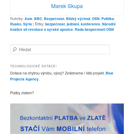
Marek Skupa
Rubriky:
Asie
,
BBC
,
Bezpečnost
,
Blízký východ
,
OSN
,
Politika
,
Rusko
,
Sýrie
|
Štítky:
bezpečnost
,
jednání
,
konference
,
Národní
koalice sil revoluce a syrské opozice
,
Rada bezpečnosti OSN
H
l
e
d
TECHNOLOGICKÉ DOTACE!
a
Dotace na chytrou výrobu, vývoj? Zvládneme i Váš projekt.
Blue
t
Projects Agency
.
Platby zlatem?