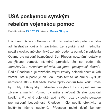
USA poskytnou syrským
rebelům vojenskou pomoc
Publikováno
15.6.2013
| Autor:
Marek Skupa
Prezident Barack Obama učinil toto rozhodnutí poté, co jeho
administrativa došla k závěrům, že syrské vládní jednotky
použily opakovaně chemické zbraně. Jeden z poradců prezidenta
Obamy pro národní bezpečnost Ben Rhodes neoznámil detaily o
zamýšlené pomoci, nicméně prohlásil, že se bude lišit
„množstvím i rozsahem od toho, co jsme poskytovali dosud“.
Podle Rhodese si je rozvědka svými závěry ohledně chemických
zbraní jista a podle jejích údajů bylo těmito látkami v Sýrii již
usmrcena 100 – 150 osob. Podle zpráv deníku New York Times
by mohly USA syrským rebelům poskytnout ruční a protitankové
zbraně a munici. Pomoc by měla směřovat Syrské opoziční
koalici a Vrcholné vojenské radě (SMC), což by podle poradce
pro národní bezpečnost Rhodese mělo posílit efektivitu a
legitimitu těchto subjektů. Předseda ruské dolní komory