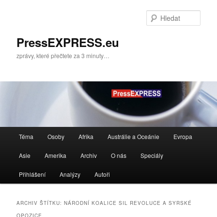
Přejít
Přejít
k
k
Hleda
hlavnímu
obsahu
obsahu
postranního
PressEXPRESS.eu
webu
panelu
zprávy, které přečtete za 3 minuty…
Hlavní
Téma
Osoby
Afrika
Austrálie a Oceánie
Evropa
navigační
menu
Asie
Amerika
Archiv
O nás
Speciály
Přihlášení
Analýzy
Autoři
ARCHIV ŠTÍTKU:
NÁRODNÍ KOALICE SIL REVOLUCE A SYRSKÉ
OPOZICE