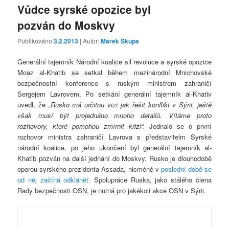
Vůdce syrské opozice byl
pozván do Moskvy
Publikováno
3.2.2013
| Autor:
Marek Skupa
Generální tajemník Národní koalice sil revoluce a syrské opozice
Moaz al-Khatib se setkal během mezinárodní Mnichovské
bezpečnostní konference s ruským ministrem zahraničí
Sergejem Lavrovem. Po setkání generální tajemník al-Khativ
uvedl, že
„Rusko má určitou vizi jak řešit konflikt v Sýrii, ještě
však musí být projednáno mnoho detailů. Vítáme proto
rozhovory, které pomohou zmírnit krizi“.
Jednalo se o první
rozhovor ministra zahraničí Lavrova s představitelm Syrské
národní koalice, po jeho ukončení byl generální tajemník al-
Khatib pozván na další jednání do Moskvy. Rusko je dlouhodobě
oporou syrského prezidenta Assada, nicméně v
poslední době se
od něj začíná odklánět
. Spolupráce Ruska, jako stálého člena
Rady bezpečnosti OSN, je nutná pro jakékoli akce OSN v Sýrii.