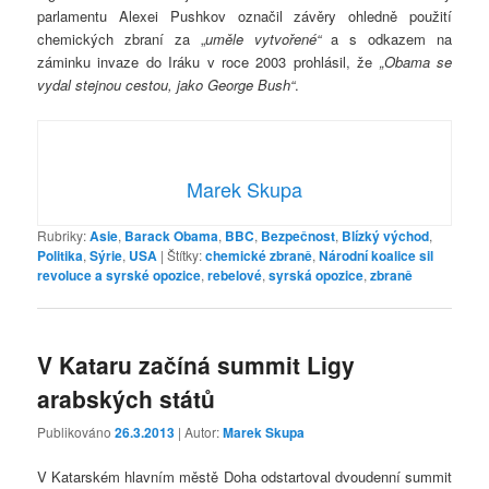
parlamentu Alexei Pushkov označil závěry ohledně použití
chemických zbraní za „
uměle vytvořené“
a s odkazem na
záminku invaze do Iráku v roce 2003 prohlásil, že
„Obama se
vydal stejnou cestou, jako George Bush“
.
Marek Skupa
Rubriky:
Asie
,
Barack Obama
,
BBC
,
Bezpečnost
,
Blízký východ
,
Politika
,
Sýrie
,
USA
|
Štítky:
chemické zbraně
,
Národní koalice sil
revoluce a syrské opozice
,
rebelové
,
syrská opozice
,
zbraně
V Kataru začíná summit Ligy
arabských států
Publikováno
26.3.2013
| Autor:
Marek Skupa
V Katarském hlavním městě Doha odstartoval dvoudenní summit