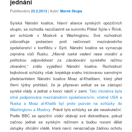
jednání
Publikováno
25.2.2013
| Autor:
Marek Skupa
Syrská Národní koalice, hlavní aliance syrských opozičních
skupin, se rozhodla nezúčastnit se summitu Přátel Sýrie v Římě,
ani schůzek v Moskvě a Washingtonu. Své rozhodnutí
zdůvodňuje protestem proti nečinnosti mezinárodního
společenství v konfliktu v Sýrii. Národní koalice se vymezuje
zejména vůči Rusku. „
Hlavně ruské vedení nese morální a
politickou odpovědnost za zásobování syrského režimu
zbraněmi,“
znělo vyjádření Národní koalice. Rozhodnutí
bojkotovat schůzky však torpéduje snahu iniciovanou samotným
představitelem Národní koalice Moaz al-Khatibem, který před
třemi týdny prohlásil, že je připraven setkat se se zástupci
syrské vlády a jednat o konci násilí v zemi.
Tato iniciativa byla
silně podporována mezinárodním společenstvím, včetně USA a
Ruska a Moaz al-Khatib byl proto pozván na schůzky do
Washingtonu a Moskvy.
Právě tyto schůzky se ale neuskuteční.
Podle BBC se opoziční vůdci obávají své diskreditace, pokud
začnou jednat se syrským režimem a budou nuceni dělat
ústupky oficiální vládě, která navíc nenaznačuje žádnou ochotu