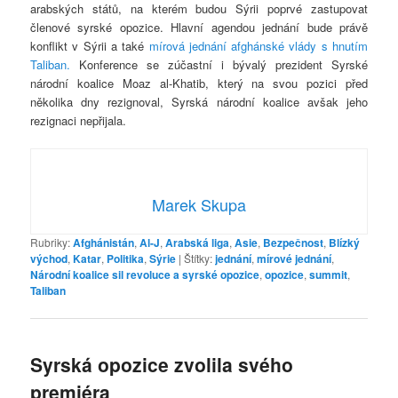
arabských států, na kterém budou Sýrii poprvé zastupovat
členové syrské opozice. Hlavní agendou jednání bude právě
konflikt v Sýrii a také
mírová jednání afghánské vlády s hnutím
Taliban.
Konference se zúčastní i bývalý prezident Syrské
národní koalice Moaz al-Khatib, který na svou pozici před
několika dny rezignoval, Syrská národní koalice avšak jeho
rezignaci nepřijala.
Marek Skupa
Rubriky:
Afghánistán
,
Al-J
,
Arabská liga
,
Asie
,
Bezpečnost
,
Blízký
východ
,
Katar
,
Politika
,
Sýrie
|
Štítky:
jednání
,
mírové jednání
,
Národní koalice sil revoluce a syrské opozice
,
opozice
,
summit
,
Taliban
Syrská opozice zvolila svého
premiéra