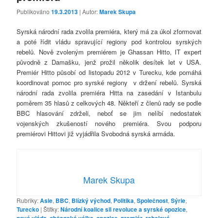
Publikováno
19.3.2013
| Autor:
Marek Skupa
Syrská národní rada zvolila premiéra, který má za úkol zformovat
a poté řídit vládu spravující regiony pod kontrolou syrských
rebelů. Nově zvoleným premiérem je Ghassan Hitto, IT expert
původně z Damašku, jenž prožil několik desítek let v USA.
Premiér Hitto působí od listopadu 2012 v Turecku, kde pomáhá
koordinovat pomoc pro syrské regiony v držení rebelů. Syrská
národní rada zvolila premiéra Hitta na zasedání v Istanbulu
poměrem 35 hlasů z celkových 48. Někteří z členů rady se podle
BBC hlasování zdrželi, neboť se jim nelíbí nedostatek
vojenských zkušeností nového premiéra. Svou podporu
premiérovi Hittovi již vyjádřila Svobodná syrská armáda.
Marek Skupa
Rubriky:
Asie
,
BBC
,
Blízký východ
,
Politika
,
Společnost
,
Sýrie
,
Turecko
|
Štítky:
Národní koalice sil revoluce a syrské opozice
,
,
,
,
,