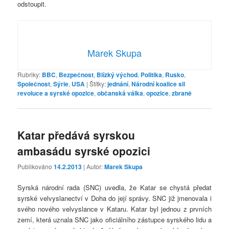
odstoupit.
Marek Skupa
Rubriky:
BBC
,
Bezpečnost
,
Blízký východ
,
Politika
,
Rusko
,
Společnost
,
Sýrie
,
USA
|
Štítky:
jednání
,
Národní koalice sil
revoluce a syrské opozice
,
občanská válka
,
opozice
,
zbraně
Katar předává syrskou
ambasádu syrské opozici
Publikováno
14.2.2013
| Autor:
Marek Skupa
Syrská národní rada (SNC) uvedla, že Katar se chystá předat
syrské velvyslanectví v Doha do její správy. SNC již jmenovala i
svého nového velvyslance v Kataru. Katar byl jednou z prvních
zemí, která uznala SNC jako oficiálního zástupce syrského lidu a