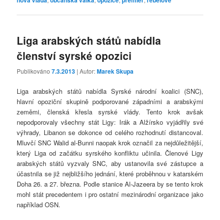
nová vláda
občanská válka
opozice
premiér
rebelové
Liga arabských států nabídla
členství syrské opozici
Publikováno
7.3.2013
| Autor:
Marek Skupa
Liga arabských států nabídla Syrské národní koalici (SNC),
hlavní opoziční skupině podporované západními a arabskými
zeměmi, členská křesla syrské vlády. Tento krok avšak
nepodporovaly všechny stát Ligy: Irák a Alžírsko vyjádřily své
výhrady, Libanon se dokonce od celého rozhodnutí distancoval.
Mluvčí SNC Walid al-Bunni naopak krok označil za nejdůležitější,
který Liga od začátku syrského konfliktu učinila. Členové Ligy
arabských států vyzvaly SNC, aby ustanovila své zástupce a
účastnila se již nejbližšího jednání, které proběhnou v katarském
Doha 26. a 27. března. Podle stanice Al-Jazeera by se tento krok
mohl stát precedentem i pro ostatní mezinárodní organizace jako
například OSN.