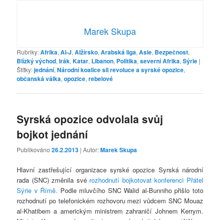
Marek Skupa
Rubriky:
Afrika
,
Al-J
,
Alžírsko
,
Arabská liga
,
Asie
,
Bezpečnost
,
Blízký východ
,
Irák
,
Katar
,
Libanon
,
Politika
,
severní Afrika
,
Sýrie
|
Štítky:
jednání
,
Národní koalice sil revoluce a syrské opozice
,
občanská válka
,
opozice
,
rebelové
Syrská opozice odvolala svůj
bojkot jednání
Publikováno
26.2.2013
| Autor:
Marek Skupa
Hlavní zastřešující organizace syrské opozice Syrská národní
rada (SNC) změnila své
rozhodnutí bojkotovat konferenci Přátel
Sýrie v Římě.
Podle mluvčího SNC Walid al-Bunniho přišlo toto
rozhodnutí po telefonickém rozhovoru mezi vůdcem SNC Mouaz
al-Khatibem a americkým ministrem zahraničí Johnem Kerrym.