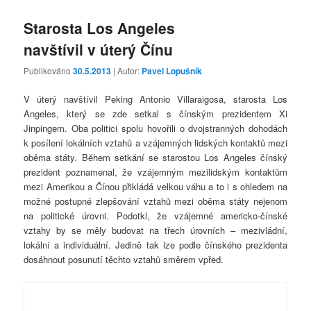
Starosta Los Angeles
navštívil v úterý Čínu
Publikováno
30.5.2013
| Autor:
Pavel Lopušník
V úterý navštívil Peking Antonio Villaraigosa, starosta Los
Angeles, který se zde setkal s čínským prezidentem Xi
Jinpingem. Oba politici spolu hovořili o dvojstranných dohodách
k posílení lokálních vztahů a vzájemných lidských kontaktů mezi
oběma státy. Během setkání se starostou Los Angeles čínský
prezident poznamenal, že vzájemným mezilidským kontaktům
mezi Amerikou a Čínou přikládá velkou váhu a to i s ohledem na
možné postupné zlepšování vztahů mezi oběma státy nejenom
na politické úrovni. Podotkl, že vzájemné americko-čínské
vztahy by se měly budovat na třech úrovních – mezivládní,
lokální a individuální. Jedině tak lze podle čínského prezidenta
dosáhnout posunutí těchto vztahů směrem vpřed.