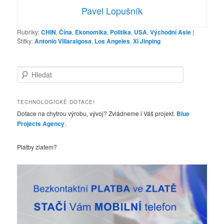
Pavel Lopušník
Rubriky:
CHIN
,
Čína
,
Ekonomika
,
Politika
,
USA
,
Východní Asie
|
Štítky:
Antonio Villaraigosa
,
Los Angeles
,
Xi Jinping
H
l
e
d
TECHNOLOGICKÉ DOTACE!
a
Dotace na chytrou výrobu, vývoj? Zvládneme i Váš projekt.
Blue
t
Projects Agency
.
Platby zlatem?