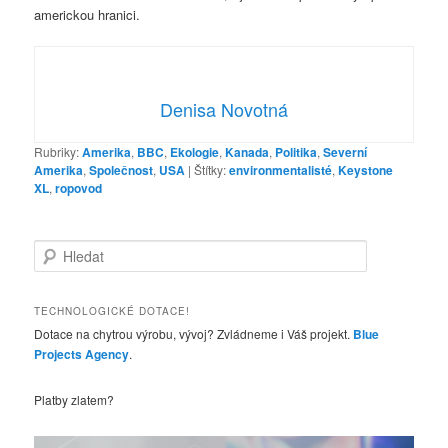
americkou hranici.
Denisa Novotná
Rubriky:
Amerika
,
BBC
,
Ekologie
,
Kanada
,
Politika
,
Severní
Amerika
,
Společnost
,
USA
|
Štítky:
environmentalisté
,
Keystone
XL
,
ropovod
H
l
e
d
TECHNOLOGICKÉ DOTACE!
a
Dotace na chytrou výrobu, vývoj? Zvládneme i Váš projekt.
Blue
t
Projects Agency
.
Platby zlatem?