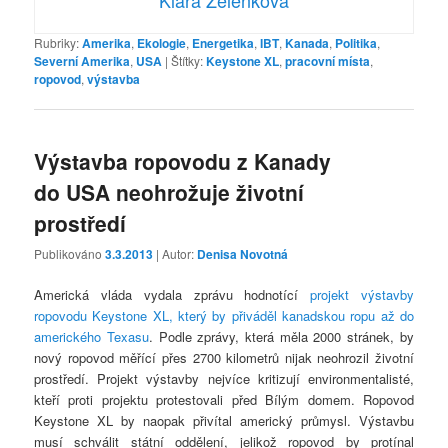
Rubriky:
Amerika
,
Ekologie
,
Energetika
,
IBT
,
Kanada
,
Politika
,
Severní Amerika
,
USA
|
Štítky:
Keystone XL
,
pracovní místa
,
ropovod
,
výstavba
Výstavba ropovodu z Kanady
do USA neohrožuje životní
prostředí
Publikováno
3.3.2013
| Autor:
Denisa Novotná
Americká vláda vydala zprávu hodnotící
projekt výstavby
ropovodu Keystone XL, který by přiváděl kanadskou ropu až do
amerického Texasu
. Podle zprávy, která měla 2000 stránek, by
nový ropovod měřící přes 2700 kilometrů nijak neohrozil životní
prostředí. Projekt výstavby nejvíce kritizují environmentalisté,
kteří proti projektu protestovali před Bílým domem. Ropovod
Keystone XL by naopak přivítal americký průmysl. Výstavbu
musí schválit státní oddělení, jelikož ropovod by protínal