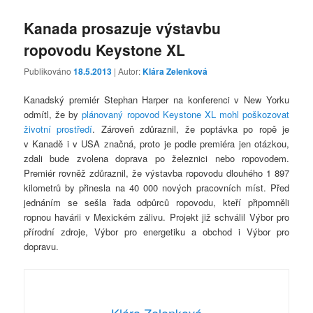
Kanada prosazuje výstavbu
ropovodu Keystone XL
Publikováno
18.5.2013
| Autor:
Klára Zelenková
Kanadský premiér Stephan Harper na konferenci v New Yorku
odmítl, že by
plánovaný ropovod Keystone XL mohl poškozovat
životní prostředí
. Zároveň zdůraznil, že poptávka po ropě je
v Kanadě i v USA značná, proto je podle premiéra jen otázkou,
zdali bude zvolena doprava po železnici nebo ropovodem.
Premiér rovněž zdůraznil, že výstavba ropovodu dlouhého 1 897
kilometrů by přinesla na 40 000 nových pracovních míst. Před
jednáním se sešla řada odpůrců ropovodu, kteří připomněli
ropnou havárii v Mexickém zálivu. Projekt již schválil Výbor pro
přírodní zdroje, Výbor pro energetiku a obchod i Výbor pro
dopravu.
Klára Zelenková