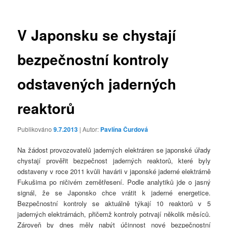
příspěvky
V Japonsku se chystají
bezpečnostní kontroly
odstavených jaderných
reaktorů
Publikováno
9.7.2013
| Autor:
Pavlína Čurdová
Na žádost provozovatelů jaderných elektráren se japonské úřady
chystají prověřit bezpečnost jaderných reaktorů, které byly
odstaveny v roce 2011 kvůli havárii v japonské jaderné elektrárně
Fukušima po ničivém zemětřesení. Podle analytiků jde o jasný
signál, že se Japonsko chce vrátit k jaderné energetice.
Bezpečnostní kontroly se aktuálně týkají 10 reaktorů v 5
jaderných elektrárnách, přičemž kontroly potrvají několik měsíců.
Zároveň by dnes měly nabýt účinnost nové bezpečnostní