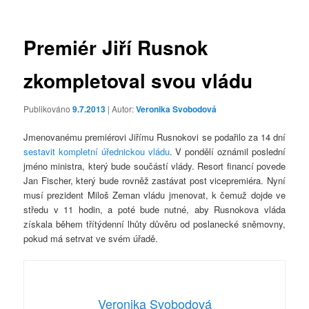
příspěvky
Premiér Jiří Rusnok
zkompletoval svou vládu
Publikováno
9.7.2013
| Autor:
Veronika Svobodová
Jmenovanému premiérovi Jiřímu Rusnokovi se podařilo za 14 dní
sestavit kompletní úřednickou vládu
. V pondělí oznámil poslední
jméno ministra, který bude součástí vlády. Resort financí povede
Jan Fischer, který bude rovněž zastávat post vicepremiéra. Nyní
musí prezident Miloš Zeman vládu jmenovat, k čemuž dojde ve
středu v 11 hodin, a poté bude nutné, aby Rusnokova vláda
získala během třítýdenní lhůty důvěru od poslanecké sněmovny,
pokud má setrvat ve svém úřadě.
Veronika Svobodová