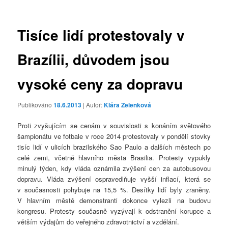
příspěvky
Tisíce lidí protestovaly v
Brazílii, důvodem jsou
vysoké ceny za dopravu
Publikováno
18.6.2013
| Autor:
Klára Zelenková
Proti zvyšujícím se cenám v souvislosti s konáním světového
šampionátu ve fotbale v roce 2014 protestovaly v pondělí stovky
tisíc lidí v ulicích brazilského Sao Paulo a dalších městech po
celé zemi, včetně hlavního města Brasilia. Protesty vypukly
minulý týden, kdy vláda oznámila zvýšení cen za autobusovou
dopravu. Vláda zvýšení ospravedlňuje vyšší inflací, která se
v současnosti pohybuje na 15,5 %. Desítky lidí byly zraněny.
V hlavním městě demonstranti dokonce vylezli na budovu
kongresu. Protesty současně vyzývají k odstranění korupce a
větším výdajům do veřejného zdravotnictví a vzdělání.