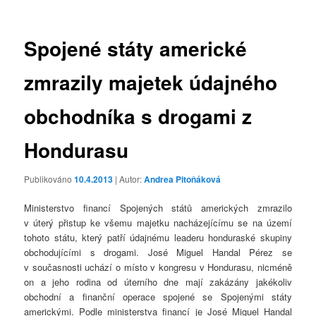
příspěvky
Spojené státy americké
zmrazily majetek údajného
obchodníka s drogami z
Hondurasu
Publikováno
10.4.2013
| Autor:
Andrea Pitoňáková
Ministerstvo financí Spojených států amerických zmrazilo
v úterý přistup ke všemu majetku nacházejícímu se na území
tohoto státu, který patří údajnému leaderu honduraské skupiny
obchodujícími s drogami. José Miguel Handal Pérez se
v současnosti uchází o místo v kongresu v Hondurasu, nicméně
on a jeho rodina od úterního dne mají zakázány jakékoliv
obchodní a finanční operace spojené se Spojenými státy
americkými. Podle ministerstva financí je José Miguel Handal