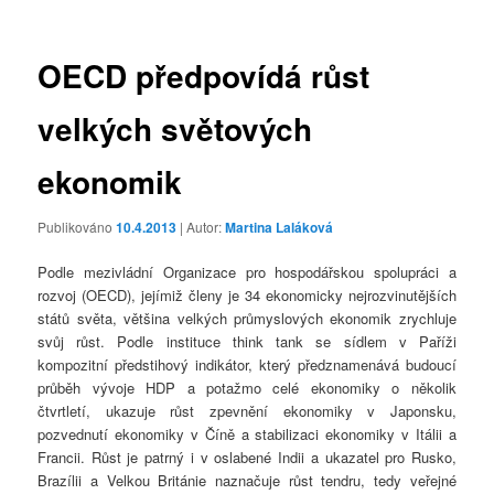
příspěvky
OECD předpovídá růst
velkých světových
ekonomik
Publikováno
10.4.2013
| Autor:
Martina Laláková
Podle mezivládní Organizace pro hospodářskou spolupráci a
rozvoj (OECD), jejímiž členy je 34 ekonomicky nejrozvinutějších
států světa, většina velkých průmyslových ekonomik zrychluje
svůj růst. Podle instituce think tank se sídlem v Paříži
kompozitní předstihový indikátor, který předznamenává budoucí
průběh vývoje HDP a potažmo celé ekonomiky o několik
čtvrtletí, ukazuje růst zpevnění ekonomiky v Japonsku,
pozvednutí ekonomiky v Číně a stabilizaci ekonomiky v Itálii a
Francii. Růst je patrný i v oslabené Indii a ukazatel pro Rusko,
Brazílii a Velkou Británie naznačuje růst tendru, tedy veřejné