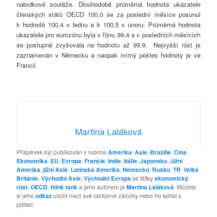
nabídkové soutěže. Dlouhodobě průměrná hodnota ukazatele
členských států OECD 100,0 se za poslední měsíce posunul
k hodnotě 100,4 v lednu a k 100,5 v únoru. Průměrná hodnota
ukazatele pro eurozónu byla v říjnu 99,4 a v posledních měsících
se postupně zvyšovala na hodnotu až 99,9. Nejvyšší růst je
zaznamenán v Německu a naopak mírný pokles hodnoty je ve
Francii.
Martina Laláková
Příspěvek byl publikován v rubrice
Amerika
,
Asie
,
Brazílie
,
Čína
,
Ekonomika
,
EU
,
Evropa
,
Francie
,
Indie
,
Itálie
,
Japonsko
,
Jižní
Amerika
,
jižní Asie
,
Latinská Amerika
,
Německo
,
Rusko
,
TR
,
Velká
Británie
,
Východní Asie
,
Východní Evropa
se štítky
ekonomický
růst
,
OECD
,
think tank
a jeho autorem je
Martina Laláková
. Můžete
si jeho
odkaz
uložit mezi své oblíbené záložky nebo ho sdílet s
přáteli.