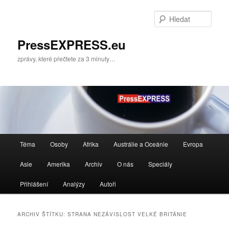
Přejít
Přejít
k
k
Hleda
hlavnímu
obsahu
obsahu
postranního
PressEXPRESS.eu
webu
panelu
zprávy, které přečtete za 3 minuty…
Hlavní
Téma
Osoby
Afrika
Austrálie a Oceánie
Evropa
navigační
menu
Asie
Amerika
Archiv
O nás
Speciály
Přihlášení
Analýzy
Autoři
ARCHIV ŠTÍTKU:
STRANA NEZÁVISLOST VELKÉ BRITÁNIE