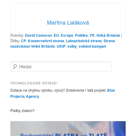
Martina Laláková
Rubriky:
David Cameron
,
EU
,
Evropa
,
Politika
,
TR
,
Velká Británie
|
Štítky:
CP
,
Konzervativní strana
,
Labouristická strana
,
Strana
nezávislost Velké Británie
,
UKIP
,
volby
,
volební kampaň
H
l
e
d
TECHNOLOGICKÉ DOTACE!
a
Dotace na chytrou výrobu, vývoj? Zvládneme i Váš projekt.
Blue
t
Projects Agency
.
Platby zlatem?