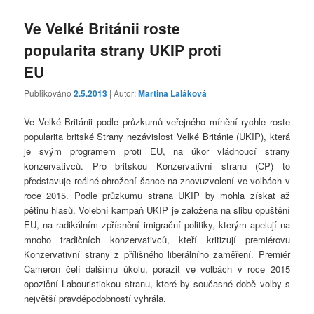
Ve Velké Británii roste
popularita strany UKIP proti
EU
Publikováno
2.5.2013
| Autor:
Martina Laláková
Ve Velké Británii podle průzkumů veřejného mínění rychle roste
popularita britské Strany nezávislost Velké Británie (UKIP), která
je svým programem proti EU, na úkor vládnoucí strany
konzervativců. Pro britskou Konzervativní stranu (CP) to
představuje reálné ohrožení šance na znovuzvolení ve volbách v
roce 2015. Podle průzkumu strana UKIP by mohla získat až
pětinu hlasů. Volební kampaň UKIP je založena na slibu opuštění
EU, na radikálním zpřísnění imigrační politiky, kterým apelují na
mnoho tradičních konzervativců, kteří kritizují premiérovu
Konzervativní strany z přílišného liberálního zaměření. Premiér
Cameron čelí dalšímu úkolu, porazit ve volbách v roce 2015
opoziční Labouristickou stranu, které by současné době volby s
největší pravděpodobností vyhrála.