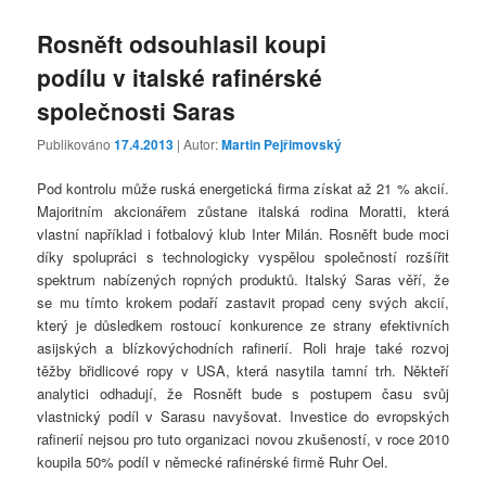
Rosněft odsouhlasil koupi
podílu v italské rafinérské
společnosti Saras
Publikováno
17.4.2013
| Autor:
Martin Pejřimovský
Pod kontrolu může ruská energetická firma získat až 21 % akcií.
Majoritním akcionářem zůstane italská rodina Moratti, která
vlastní například i fotbalový klub Inter Milán. Rosněft bude moci
díky spolupráci s technologicky vyspělou společností rozšířit
spektrum nabízených ropných produktů. Italský Saras věří, že
se mu tímto krokem podaří zastavit propad ceny svých akcií,
který je důsledkem rostoucí konkurence ze strany efektivních
asijských a blízkovýchodních rafinerií. Roli hraje také rozvoj
těžby břidlicové ropy v USA, která nasytila tamní trh. Někteří
analytici odhadují, že Rosněft bude s postupem času svůj
vlastnický podíl v Sarasu navyšovat. Investice do evropských
rafinerií nejsou pro tuto organizaci novou zkušeností, v roce 2010
koupila 50% podíl v německé rafinérské firmě Ruhr Oel.