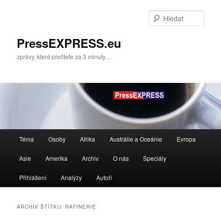
Přejít
Přejít
k
k
Hleda
hlavnímu
obsahu
obsahu
postranního
PressEXPRESS.eu
webu
panelu
zprávy, které přečtete za 3 minuty…
Hlavní
Téma
Osoby
Afrika
Austrálie a Oceánie
Evropa
navigační
menu
Asie
Amerika
Archiv
O nás
Speciály
Přihlášení
Analýzy
Autoři
ARCHIV ŠTÍTKU:
RAFINERIE