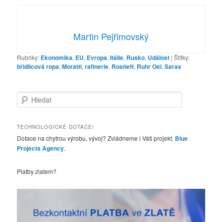
Martin Pejřimovský
Rubriky:
Ekonomika
,
EU
,
Evropa
,
Itálie
,
Rusko
,
Událost
|
Štítky:
břidlicová ropa
,
Moratti
,
rafinerie
,
Rosňeft
,
Ruhr Oel
,
Saras
H
l
e
d
TECHNOLOGICKÉ DOTACE!
a
Dotace na chytrou výrobu, vývoj? Zvládneme i Váš projekt.
Blue
t
Projects Agency
.
Platby zlatem?