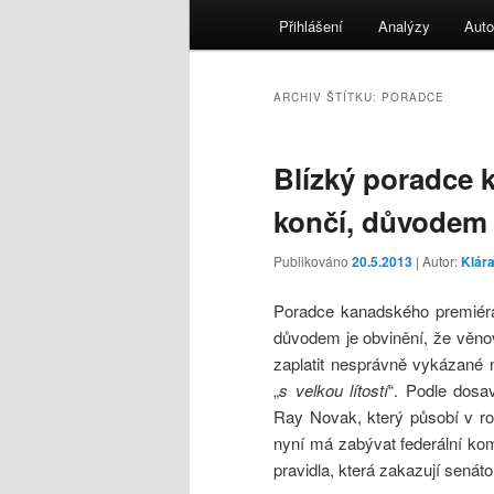
menu
Přihlášení
Analýzy
Auto
ARCHIV ŠTÍTKU:
PORADCE
Blízký poradce 
končí, důvodem 
Publikováno
20.5.2013
| Autor:
Klár
Poradce kanadského premiéra 
důvodem je obvinění, že věn
zaplatit nesprávně vykázané n
„
s velkou lítostí
“. Podle dosa
Ray Novak, který působí v rol
nyní má zabývat federální kom
pravidla, která zakazují senáto