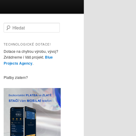
H
l
e
d
TECHNOLOGICKÉ DOTACE!
a
Dotace na chytrou výrobu, vývoj?
t
Zvládneme i Váš projekt.
Blue
Projects Agency
.
Platby zlatem?