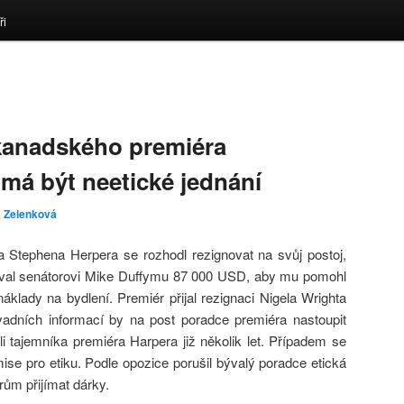
ři
kanadského premiéra
má být neetické jednání
a Zelenková
Stephena Herpera se rozhodl rezignovat na svůj postoj,
oval senátorovi Mike Duffymu 87 000 USD, aby mu pomohl
áklady na bydlení. Premiér přijal rezignaci Nigela Wrighta
vadních informací by na post poradce premiéra nastoupit
i tajemníka premiéra Harpera již několik let. Případem se
ise pro etiku. Podle opozice porušil bývalý poradce etická
rům přijímat dárky.