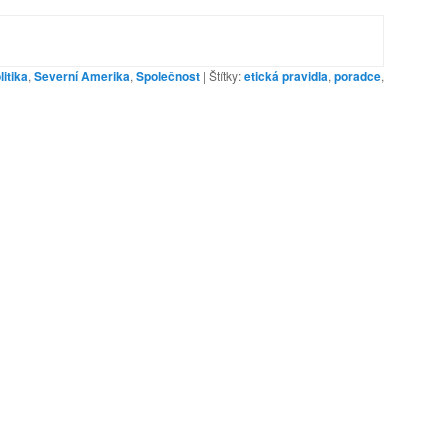
litika
,
Severní Amerika
,
Společnost
|
Štítky:
etická pravidla
,
poradce
,