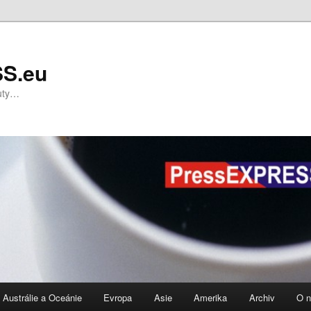
S.eu
nuty…
Austrálie a Oceánie
Evropa
Asie
Amerika
Archiv
O 