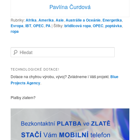
Pavlína Čurdová
Rubriky:
Afrika
,
Amerika
,
Asie
,
Austrálie a Oceánie
,
Energetika
,
Evropa
,
IBT
,
OPEC
,
PA
|
Štítky:
břidlicová ropa
,
OPEC
,
poptávka
,
ropa
H
l
e
d
TECHNOLOGICKÉ DOTACE!
a
Dotace na chytrou výrobu, vývoj? Zvládneme i Váš projekt.
Blue
t
Projects Agency
.
Platby zlatem?