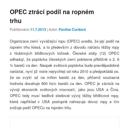
OPEC ztrácí podíl na ropném
trhu
Publikováno
11.7.2013
| Autor:
Pavlína Čurdová
Organizace zemí vyvážející ropu (OPEC) uvedla, že její podíl na
ropném trhu klesá, a to především z důvodu nárůstu těžby ropy
z hlubinných břidlicových ložisek. Členské státy (12) OPEC
odhadují, že poptávka členských zemí poklesne přibližně o 2, 6
% barelů za den. Naopak světová poptávka bude pravděpodobně
narůstat, nyní již roste nejrychleji od roku 2010 a předpokládá se,
že se zvýší až na milion barelů za den, přičemž současná
hodnota dosahuje 800 tisíc barelů za den. OPEC je závislá na
vývoji ekonomik světových mocností, jako jsou USA a Čína.
OPEC tedy musí bedlivě sledovat vývoj těžby břidlicové ropy,
která například v USA postupně nahrazuje dovoz ropy a tím
snižuje podíl OPECu na ropném trhu.