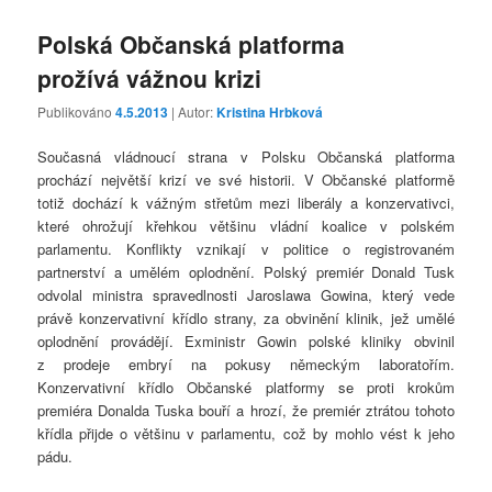
Polská Občanská platforma
prožívá vážnou krizi
Publikováno
4.5.2013
| Autor:
Kristina Hrbková
Současná vládnoucí strana v Polsku Občanská platforma
prochází největší krizí ve své historii. V Občanské platformě
totiž dochází k vážným střetům mezi liberály a konzervativci,
které ohrožují křehkou většinu vládní koalice v polském
parlamentu. Konflikty vznikají v politice o registrovaném
partnerství a umělém oplodnění. Polský premiér Donald Tusk
odvolal ministra spravedlnosti Jaroslawa Gowina, který vede
právě konzervativní křídlo strany, za obvinění klinik, jež umělé
oplodnění provádějí. Exministr Gowin polské kliniky obvinil
z prodeje embryí na pokusy německým laboratořím.
Konzervativní křídlo Občanské platformy se proti krokům
premiéra Donalda Tuska bouří a hrozí, že premiér ztrátou tohoto
křídla přijde o většinu v parlamentu, což by mohlo vést k jeho
pádu.