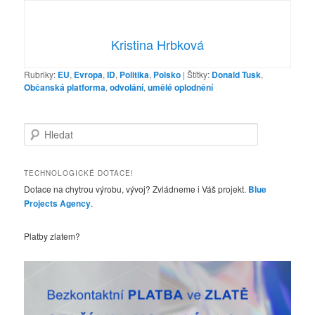
Kristina Hrbková
Rubriky:
EU
,
Evropa
,
ID
,
Politika
,
Polsko
|
Štítky:
Donald Tusk
,
Občanská platforma
,
odvolání
,
umělé oplodnění
H
l
e
d
TECHNOLOGICKÉ DOTACE!
a
Dotace na chytrou výrobu, vývoj? Zvládneme i Váš projekt.
Blue
t
Projects Agency
.
Platby zlatem?