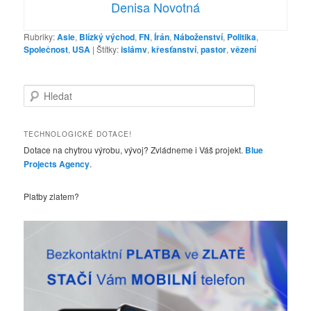
Denisa Novotná
Rubriky:
Asie
,
Blízký východ
,
FN
,
Írán
,
Náboženství
,
Politika
,
Společnost
,
USA
|
Štítky:
islámv
,
křesťanství
,
pastor
,
vězení
H
l
e
d
TECHNOLOGICKÉ DOTACE!
a
Dotace na chytrou výrobu, vývoj? Zvládneme i Váš projekt.
Blue
t
Projects Agency
.
Platby zlatem?