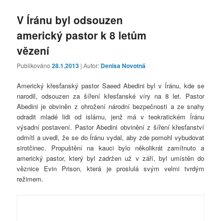
V Íránu byl odsouzen
americký pastor k 8 letům
vězení
Publikováno
28.1.2013
| Autor:
Denisa Novotná
Americký křesťanský pastor Saeed Abedini byl v Íránu, kde se
narodil, odsouzen za šíření křesťanské víry na 8 let. Pastor
Abedini je obviněn z ohrožení národní bezpečnosti a ze snahy
odradit mladé lidi od islámu, jenž má v teokratickém Íránu
výsadní postavení. Pastor Abedini obvinění z šíření křesťanství
odmítl a uvedl, že se do Íránu vydal, aby zde pomohl vybudovat
sirotčinec. Propuštění na kauci bylo několikrát zamítnuto a
americký pastor, který byl zadržen už v září, byl umístěn do
věznice Evin Prison, která je proslulá svým velmi tvrdým
režimem.