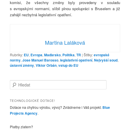
komisi, že všechny změny byly provedeny v souladu
s evropskými normami, slíbil plnou spolupráci s Bruselem a již
zahájil nezbytná legislativní opatření.
Martina Laláková
Rubriky:
EU
,
Evropa
,
Maďarsko
,
Politika
,
TR
|
Štítky:
evropské
normy
,
Jose Manuel Barosso
,
legislativní opatření
,
Nejvyšší soud
,
ústavní změny
,
Viktor Orbán
,
vstup do EU
H
l
e
d
TECHNOLOGICKÉ DOTACE!
a
Dotace na chytrou výrobu, vývoj? Zvládneme i Váš projekt.
Blue
t
Projects Agency
.
Platby zlatem?