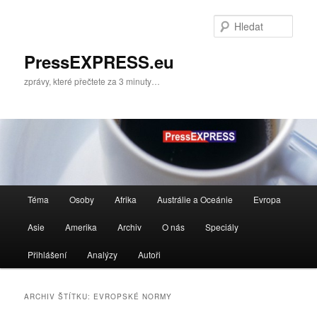
Přejít
Přejít
k
k
Hleda
hlavnímu
obsahu
obsahu
postranního
PressEXPRESS.eu
webu
panelu
zprávy, které přečtete za 3 minuty…
Hlavní
Téma
Osoby
Afrika
Austrálie a Oceánie
Evropa
navigační
menu
Asie
Amerika
Archiv
O nás
Speciály
Přihlášení
Analýzy
Autoři
ARCHIV ŠTÍTKU:
EVROPSKÉ NORMY