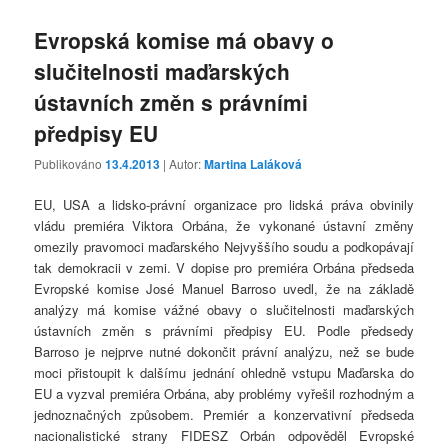
Evropská komise má obavy o
slučitelnosti maďarských
ústavních změn s právními
předpisy EU
Publikováno
13.4.2013
| Autor:
Martina Laláková
EU, USA a lidsko-právní organizace pro lidská práva obvinily
vládu premiéra Viktora Orbána, že vykonané ústavní změny
omezily pravomoci maďarského Nejvyššího soudu a podkopávají
tak demokracii v zemi. V dopise pro premiéra Orbána předseda
Evropské komise José Manuel Barroso uvedl, že na základě
analýzy má komise vážné obavy o slučitelnosti maďarských
ústavních změn s právními předpisy EU. Podle předsedy
Barroso je nejprve nutné dokončit právní analýzu, než se bude
moci přistoupit k dalšímu jednání ohledně vstupu Maďarska do
EU a vyzval premiéra Orbána, aby problémy vyřešil rozhodným a
jednoznačných způsobem. Premiér a konzervativní předseda
nacionalistické strany FIDESZ Orbán odpověděl Evropské