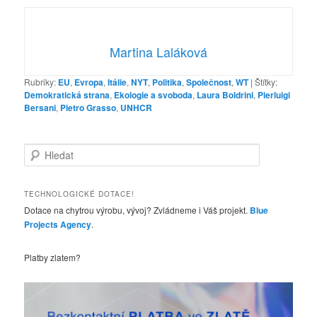
Martina Laláková
Rubriky:
EU
,
Evropa
,
Itálie
,
NYT
,
Politika
,
Společnost
,
WT
|
Štítky:
Demokratická strana
,
Ekologie a svoboda
,
Laura Boldrini
,
Pierluigi
Bersani
,
Pietro Grasso
,
UNHCR
H
l
e
d
TECHNOLOGICKÉ DOTACE!
a
Dotace na chytrou výrobu, vývoj? Zvládneme i Váš projekt.
Blue
t
Projects Agency
.
Platby zlatem?