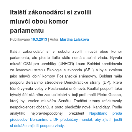
Italští zákonodárci si zvolili
mluvčí obou komor
parlamentu
Publikováno
19.3.2013
| Autor:
Martina Laláková
Italští zákonodárci si v sobotu zvolili mluvčí obou komor
parlamentu, ale přesto Itálie stále nemá stabilní vládu. Bývalá
mluvčí OSN pro uprchlíky (UNHCR) Laura Boldrini kandidovala
za levicovou stranu Ekologie a svoboda (SEL) a byla zvolena
jako mluvčí dolní komory Poslanecké sněmovny. Boldrini měla
podporu Bersaniho středolevé Demokratické strany (DP), která
těsně vyhrála volby v Poslanecké sněmově. Koalici podpořil také
bývalý šéf státního zastupitelství v boji proti mafii Pietro Grasso,
který byl zvolen mluvčím Senátu. Tradiční strany reflektovaly
nespokojenost občanů, a proto předložily nové kandidáty. Podle
analytiků nejpravděpodobněji prezident
Napolitano předá
předsedovi Bersanimu z DP předběžný mandát, aby zjistil, jestli
si dokáže zajistit podporu vlády.