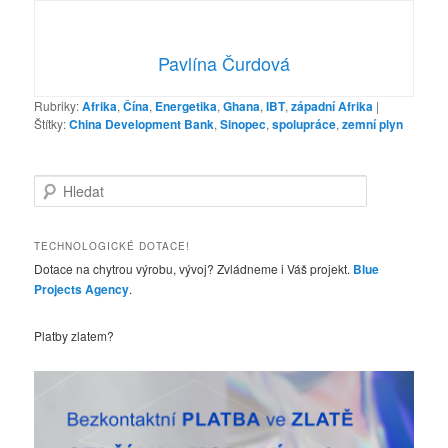
Pavlína Čurdová
Rubriky:
Afrika
,
Čína
,
Energetika
,
Ghana
,
IBT
,
západní Afrika
|
Štítky:
China Development Bank
,
Sinopec
,
spolupráce
,
zemní plyn
H
l
e
d
TECHNOLOGICKÉ DOTACE!
a
Dotace na chytrou výrobu, vývoj? Zvládneme i Váš projekt.
Blue
t
Projects Agency
.
Platby zlatem?