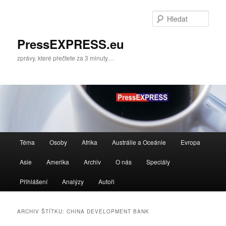
Přejít
Přejít
k
k
Hleda
hlavnímu
obsahu
obsahu
postranního
PressEXPRESS.eu
webu
panelu
zprávy, které přečtete za 3 minuty…
Hlavní
Téma
Osoby
Afrika
Austrálie a Oceánie
Evropa
navigační
menu
Asie
Amerika
Archiv
O nás
Speciály
Přihlášení
Analýzy
Autoři
ARCHIV ŠTÍTKU:
CHINA DEVELOPMENT BANK