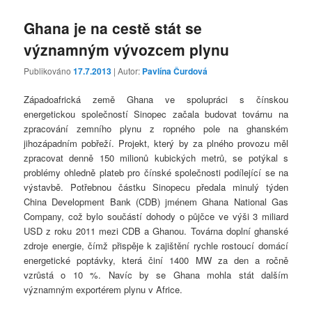
Ghana je na cestě stát se
významným vývozcem plynu
Publikováno
17.7.2013
| Autor:
Pavlína Čurdová
Západoafrická země Ghana ve spolupráci s čínskou
energetickou společností Sinopec začala budovat továrnu na
zpracování zemního plynu z ropného pole na ghanském
jihozápadním pobřeží. Projekt, který by za plného provozu měl
zpracovat denně 150 milionů kubických metrů, se potýkal s
problémy ohledně plateb pro čínské společnosti podílející se na
výstavbě. Potřebnou částku Sinopecu předala minulý týden
China Development Bank (CDB) jménem Ghana National Gas
Company, což bylo součástí dohody o půjčce ve výši 3 miliard
USD z roku 2011 mezi CDB a Ghanou. Továrna doplní ghanské
zdroje energie, čímž přispěje k zajištění rychle rostoucí domácí
energetické poptávky, která činí 1400 MW za den a ročně
vzrůstá o 10 %. Navíc by se Ghana mohla stát dalším
významným exportérem plynu v Africe.