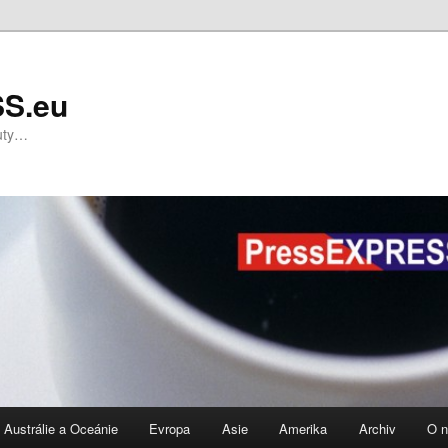
S.eu
nuty…
Austrálie a Oceánie
Evropa
Asie
Amerika
Archiv
O 