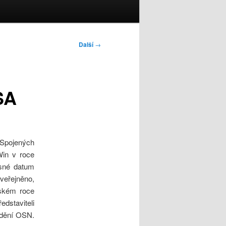
Další
→
SA
 Spojených
Win v roce
esné datum
eřejněno,
ňském roce
edstaviteli
ždění OSN.