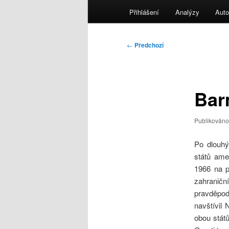
menu
Přihlášení
Analýzy
Auto
Navigace
←
Předchozí
pro
příspěvky
Bar
Publikován
Po dlouhý
států ame
1966 na p
zahranič
pravděpod
navštívil 
obou stát