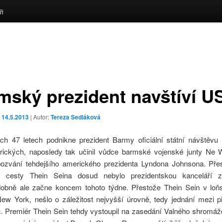
ři
mský prezident navštíví U
o
14.5.2013
| Autor:
Tereza Sedláková
ch 47 letech podnikne prezident Barmy oficiální státní návštěvu
rických, naposledy tak učinil vůdce barmské vojenské junty Ne 
ozvání tehdejšího amerického prezidenta Lyndona Johnsona. Př
ní cesty Thein Seina dosud nebylo prezidentskou kanceláří zv
obně ale začne koncem tohoto týdne. Přestože Thein Sein v lo
New York, nešlo o záležitost nejvyšší úrovně, tedy jednání mezi př
ů. Premiér Thein Sein tehdy vystoupil na zasedání Valného shromá