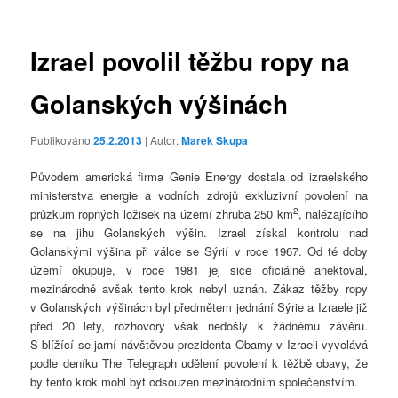
příspěvky
Izrael povolil těžbu ropy na
Golanských výšinách
Publikováno
25.2.2013
| Autor:
Marek Skupa
Původem americká firma Genie Energy dostala od izraelského
ministerstva energie a vodních zdrojů exkluzivní povolení na
2
průzkum ropných ložisek na území zhruba 250 km
, nalézajícího
se na jihu Golanských výšin. Izrael získal kontrolu nad
Golanskými výšina při válce se Sýrií v roce 1967. Od té doby
území okupuje, v roce 1981 jej sice oficiálně anektoval,
mezinárodně avšak tento krok nebyl uznán. Zákaz těžby ropy
v Golanských výšinách byl předmětem jednání Sýrie a Izraele již
před 20 lety, rozhovory však nedošly k žádnému závěru.
S blížící se jarní návštěvou prezidenta Obamy v Izraeli vyvolává
podle deníku The Telegraph udělení povolení k těžbě obavy, že
by tento krok mohl být odsouzen mezinárodním společenstvím.