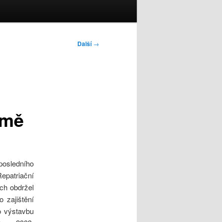
Další
→
emě
posledního
epatriační
ch obdržel
 zajištění
o výstavbu