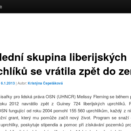
ři
lední skupina liberijských
chlíků se vrátila zpět do z
o
6.1.2013
| Autor:
Kristýna Čepeláková
isařky pro lidská práva OSN (UHNCR) Melissy Fleming se během 
oku 2012 navrátilo zpět z Guiney 724 liberijských uprchlíků. R
SN fungující od roku 2004 pomohl 155 560 uprchlíkům, každý z ni
žní grant, který mu pomůže začít nový život. Program se snaží o
 uprchlíky, poskytuje stipendia a pomoc při získávání pozemků pr