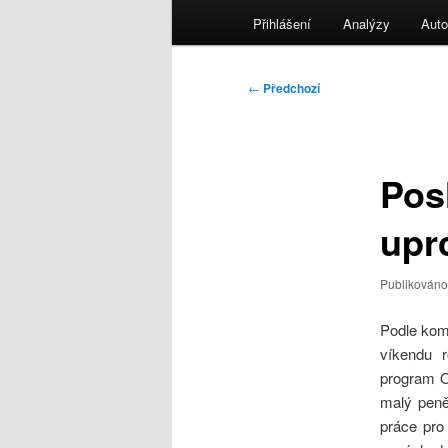
menu
Přihlášení
Analýzy
Auto
Navigace
←
Předchozí
pro
příspěvky
Pos
upr
Publikován
Podle kom
víkendu r
program O
malý peně
práce pro