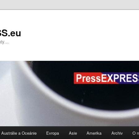
S.eu
nuty…
Austrálie a Oceánie
Evropa
Asie
Amerika
Archiv
O 