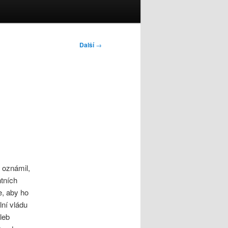
Další
→
 oznámil,
tních
e, aby ho
lní vládu
leb