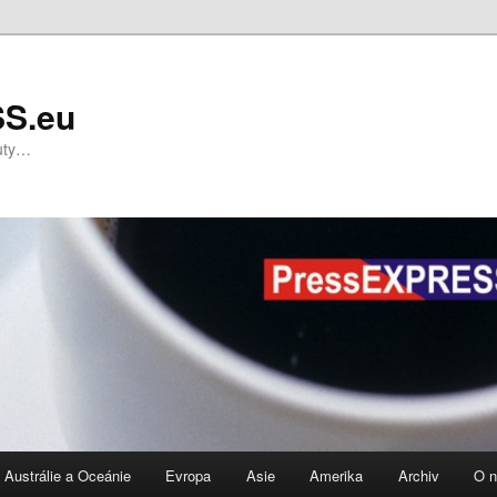
S.eu
nuty…
Austrálie a Oceánie
Evropa
Asie
Amerika
Archiv
O 