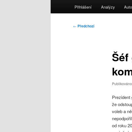
menu
Přihlášení
Analýzy
Auto
Navigace
←
Předchozí
pro
příspěvky
Šéf
kom
Publikován
Prezident
že odstou
voleb a ně
nepodpořil
od roku 2