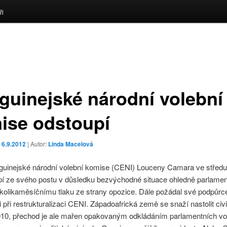
ři
 guinejské národní volební
ise odstoupí
o
6.9.2012
| Autor:
Linda Macelová
 guinejské národní volební komise (CENI) Louceny Camara ve středu
pí ze svého postu v důsledku bezvýchodné situace ohledně parlamen
kolikaměsíčnímu tlaku ze strany opozice. Dále požádal své podpůrc
i při restrukturalizaci CENI. Západoafrická země se snaží nastolit civi
010, přechod je ale mařen opakovaným odkládáním parlamentních vo