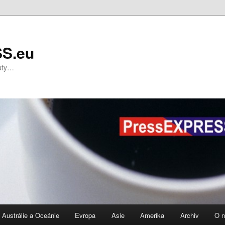
S.eu
nuty…
Austrálie a Oceánie
Evropa
Asie
Amerika
Archiv
O 