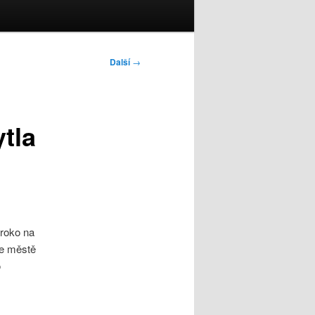
Další
→
tla
aroko na
ve městě
o