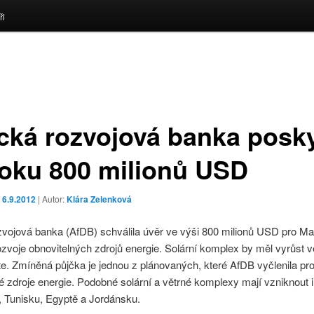
ři
ická rozvojová banka posky
oku 800 milionů USD
o
6.9.2012
| Autor:
Klára Zelenková
zvojová banka (AfDB) schválila úvěr ve výši 800 milionů USD pro M
zvoje obnovitelných zdrojů energie. Solární komplex by měl vyrůst 
. Zmíněná půjčka je jednou z plánovaných, které AfDB vyčlenila pr
é zdroje energie. Podobné solární a větrné komplexy mají vzniknout i
, Tunisku, Egyptě a Jordánsku.