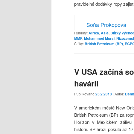
pravidelné dodávky ropy zajist
Soňa Prokopová
Rubriky:
Afrika
,
Asie
,
Blízký výcho
MMF
,
Mohammed Mursi
,
Nizozems
Štítky:
British Petroleum (BP)
,
EGP
V USA začíná so
havárii
Publikováno
25.2.2013
| Autor:
Deni
V americkém městě New Orlea
British Petroleum (BP) za rop
Horizon v Mexickém zálivu a
historii. BP hrozí pokuta až 1