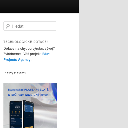
H
l
e
d
TECHNOLOGICKÉ DOTACE!
a
Dotace na chytrou výrobu, vývoj?
t
Zvládneme i Váš projekt.
Blue
Projects Agency
.
Platby zlatem?