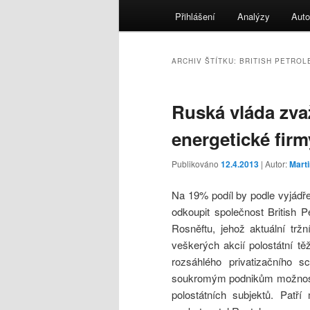
menu
Přihlášení
Analýzy
Auto
ARCHIV ŠTÍTKU:
BRITISH PETROL
Ruská vláda zvaž
energetické fir
Publikováno
12.4.2013
| Autor:
Mart
Na 19% podíl by podle vyjádř
odkoupit společnost British P
Rosněftu, jehož aktuální trž
veškerých akcií polostátní t
rozsáhlého privatizačního 
soukromým podnikům možnost u
polostátních subjektů. Patří