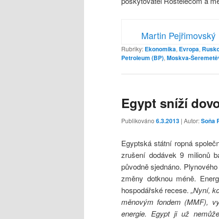
poskytovatel Rostelecom a me
Martin Pejřimovský
Rubriky:
Ekonomika
,
Evropa
,
Rusk
Petroleum (BP)
,
Moskva-Šeremetě
Egypt sníží dov
Publikováno
6.3.2013
| Autor:
Soňa 
Egyptská státní ropná společ
zrušení dodávek 9 milionů ba
původně sjednáno. Plynového 
změny dotknou méně. Energet
hospodářské recese.
„Nyní, k
měnovým fondem (MMF), vyz
energie. Egypt ji už nemůže