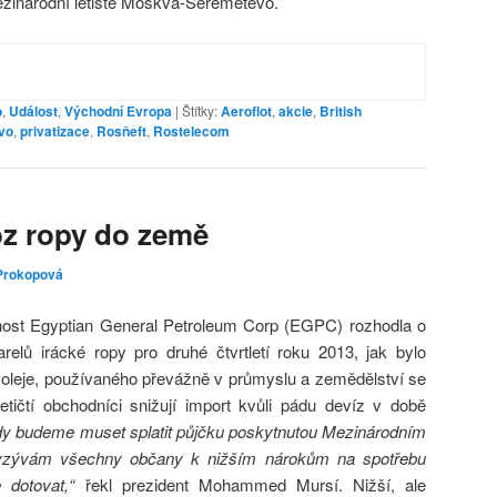
zinárodní letiště Moskva-Šeremetěvo.
o
,
Událost
,
Východní Evropa
|
Štítky:
Aeroflot
,
akcie
,
British
vo
,
privatizace
,
Rosňeft
,
Rostelecom
oz ropy do země
Prokopová
nost Egyptian General Petroleum Corp (EGPC) rozhodla o
relů irácké ropy pro druhé čtvrtletí roku 2013, jak bylo
oleje, používaného převážně v průmyslu a zemědělství se
ičtí obchodníci snižují import kvůli pádu devíz v době
dy budeme muset splatit půjčku poskytnutou Mezinárodním
ývám všechny občany k nižším nárokům na spotřebu
 dotovat,“
řekl prezident Mohammed Mursí. Nižší, ale