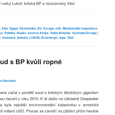
í ruský Lukoil, britská BP a nizozemský Vitol.
d
,
EAh
,
Egypt
,
Ekonomika
,
EU
,
Evropa
,
Irák
,
Mezinárodní organizace
,
ko
,
Politika
,
Rusko
,
severní Afrika
,
Velká Británie
,
Východní Evropa
|
C
,
investice
,
jednání
,
LUKOIL-Ecoenergo
,
ropa
,
Vitol
ud s BP kvůli ropné
sa Novotná
ns začal v pondělí soud s britským těžařským gigantem
nou havárii z roku 2010. K té došlo na základně Deepwater
 byla největší environmentální katastrofou v americké
7,6 miliard USD. Proces se zaměří na zjištění příčin havárie