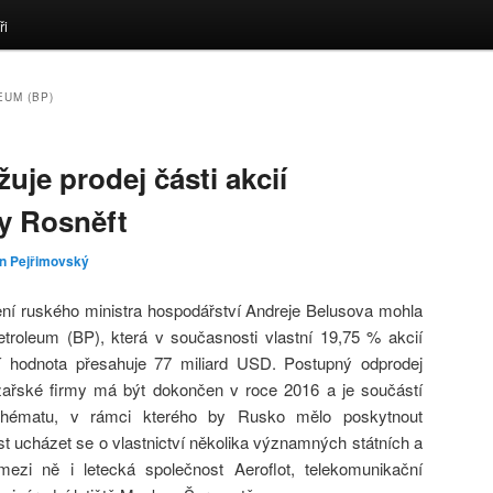
ři
EUM (BP)
uje prodej části akcií
my Rosněft
in Pejřimovský
ení ruského ministra hospodářství Andreje Belusova mohla
etroleum (BP), která v současnosti vlastní 19,75 % akcií
ní hodnota přesahuje 77 miliard USD. Postupný odprodej
ěžařské firmy má být dokončen v roce 2016 a je součástí
schématu, v rámci kterého by Rusko mělo poskytnout
cházet se o vlastnictví několika významných státních a
 mezi ně i letecká společnost Aeroflot, telekomunikační