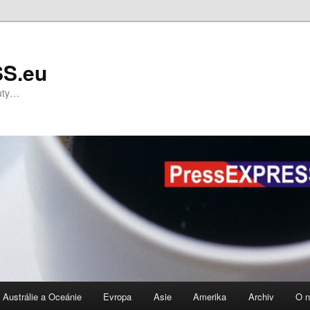
S.eu
nuty…
Austrálie a Oceánie
Evropa
Asie
Amerika
Archiv
O 