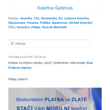
Kateřina Šafářová
Rubriky:
Amerika
,
CAL
,
Ekonomika
,
EU
,
Latinská Amerika
,
Nizozemsko
,
Panama
,
Politika
,
Společnost
,
Střední Amerika
|
Štítky:
investice
,
Philips
,
Ricardo Martinelli
H
l
e
d
TECHNOLOGICKÉ DOTACE!
a
Dotace na chytrou výrobu, vývoj? Zvládneme i Váš projekt.
Blue
t
Projects Agency
.
Platby zlatem?