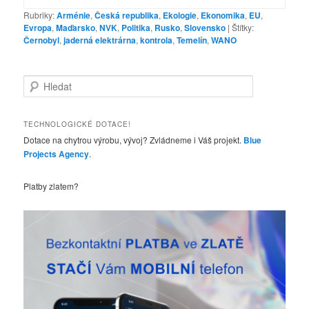
Rubriky:
Arménie
,
Česká republika
,
Ekologie
,
Ekonomika
,
EU
,
Evropa
,
Maďarsko
,
NVK
,
Politika
,
Rusko
,
Slovensko
|
Štítky:
Černobyl
,
jaderná elektrárna
,
kontrola
,
Temelín
,
WANO
H
l
e
d
TECHNOLOGICKÉ DOTACE!
a
Dotace na chytrou výrobu, vývoj? Zvládneme i Váš projekt.
Blue
t
Projects Agency
.
Platby zlatem?