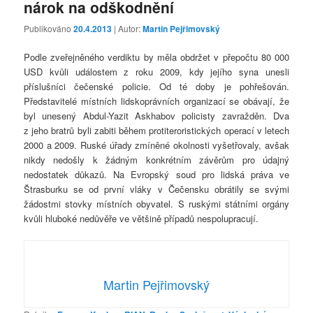
nárok na odškodnění
Publikováno
20.4.2013
| Autor:
Martin Pejřimovský
Podle zveřejněného verdiktu by měla obdržet v přepočtu 80 000
USD kvůli událostem z roku 2009, kdy jejího syna unesli
příslušníci čečenské policie. Od té doby je pohřešován.
Představitelé místních lidskoprávních organizací se obávají, že
byl unesený Abdul-Yazit Askhabov policisty zavražděn. Dva
z jeho bratrů byli zabiti během protiteroristických operací v letech
2000 a 2009. Ruské úřady zmíněné okolnosti vyšetřovaly, avšak
nikdy nedošly k žádným konkrétním závěrům pro údajný
nedostatek důkazů. Na Evropský soud pro lidská práva ve
Štrasburku se od první vláky v Čečensku obrátily se svými
žádostmi stovky místních obyvatel. S ruskými státními orgány
kvůli hluboké nedůvěře ve většině případů nespolupracují.
Martin Pejřimovský