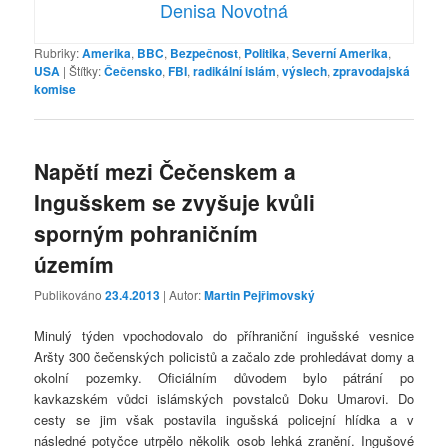
Denisa Novotná
Rubriky:
Amerika
,
BBC
,
Bezpečnost
,
Politika
,
Severní Amerika
,
USA
|
Štítky:
Čečensko
,
FBI
,
radikální islám
,
výslech
,
zpravodajská
komise
Napětí mezi Čečenskem a
Ingušskem se zvyšuje kvůli
sporným pohraničním
územím
Publikováno
23.4.2013
| Autor:
Martin Pejřimovský
Minulý týden vpochodovalo do příhraniční ingušské vesnice
Aršty 300 čečenských policistů a začalo zde prohledávat domy a
okolní pozemky. Oficiálním důvodem bylo pátrání po
kavkazském vůdci islámských povstalců Doku Umarovi. Do
cesty se jim však postavila ingušská policejní hlídka a v
následné potyčce utrpělo několik osob lehká zranění. Ingušové