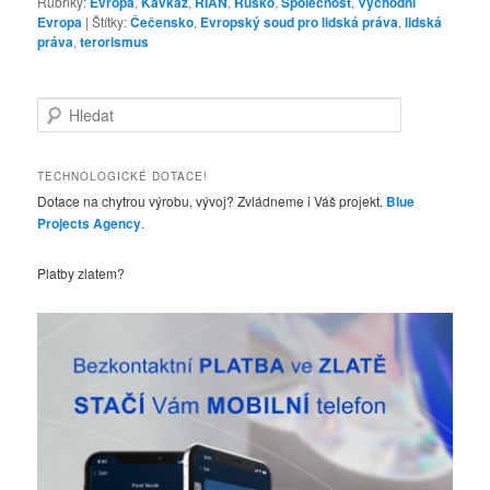
Rubriky:
Evropa
,
Kavkaz
,
RIAN
,
Rusko
,
Společnost
,
Východní
Evropa
|
Štítky:
Čečensko
,
Evropský soud pro lidská práva
,
lidská
práva
,
terorismus
H
l
e
d
TECHNOLOGICKÉ DOTACE!
a
Dotace na chytrou výrobu, vývoj? Zvládneme i Váš projekt.
Blue
t
Projects Agency
.
Platby zlatem?