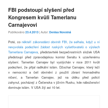
FBI podstoupí slyšení před
Kongresem kvůli Tamerlanu
Carnajevovi
Publikováno
23.4.2013
| Autor:
Denisa Novotná
Poté, co
někteří zákonodárci obvinili FBI, že selhala, když u ní
nevyvolala podezření žádost ruských vyšetřovatelů o výslech
Tamerlana Carnajeva
, představitelé bezpečnostních složek USA
předstoupí před zpravodajskou komisi Senátu k uzavřenému
slyšení. Tamerlan Carnajev byl vyslýchán v roce 2011 kvůli
podezření, že přijal radikální islám. Džochar Carnajev, který leží
v nemocnici a čelí obvinění z použití zbraní hromadného
ničení, a Tamerlan Carnajev, jež na útěku před policií
zahynul, pocházejí z Čečenska v jižním Rusku, kde náboženství
dominuje islám. V USA žijí asi 10 let.