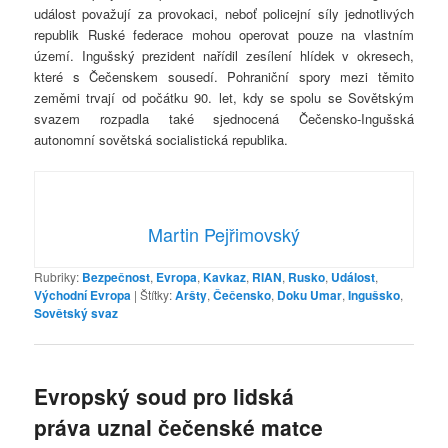
událost považují za provokaci, neboť policejní síly jednotlivých
republik Ruské federace mohou operovat pouze na vlastním
území. Ingušský prezident nařídil zesílení hlídek v okresech,
které s Čečenskem sousedí. Pohraniční spory mezi těmito
zeměmi trvají od počátku 90. let, kdy se spolu se Sovětským
svazem rozpadla také sjednocená Čečensko-Ingušská
autonomní sovětská socialistická republika.
Martin Pejřimovský
Rubriky:
Bezpečnost
,
Evropa
,
Kavkaz
,
RIAN
,
Rusko
,
Událost
,
Východní Evropa
|
Štítky:
Aršty
,
Čečensko
,
Doku Umar
,
Ingušsko
,
Sovětský svaz
Evropský soud pro lidská
práva uznal čečenské matce