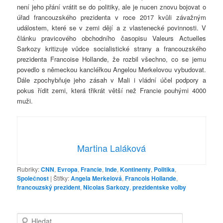
není jeho přání vrátit se do politiky, ale je nucen znovu bojovat o
úřad francouzského prezidenta v roce 2017 kvůli závažným
událostem, které se v zemi dějí a z vlastenecké povinnosti. V
článku pravicového obchodního časopisu Valeurs Actuelles
Sarkozy kritizuje vůdce socialistické strany a francouzského
prezidenta Francoise Hollande, že rozbil všechno, co se jemu
povedlo s německou kancléřkou Angelou Merkelovou vybudovat.
Dále zpochybňuje jeho zásah v Mali i vládní účel podpory a
pokus řídit zemi, která třikrát větší než Francie pouhými 4000
muži.
Martina Laláková
Rubriky:
CNN
,
Evropa
,
Francie
,
Inde
,
Kontinenty
,
Politika
,
Společnost
|
Štítky:
Angela Merkelová
,
Francois Hollande
,
francouzský prezident
,
Nicolas Sarkozy
,
prezidentske volby
H