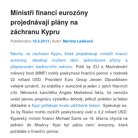
Ministři financí eurozóny
projednávají plány na
záchranu Kypru
Publikováno
16.3.2013
| Autor:
Martina Laláková
Návrhy na záchranu Kypru, které projednávají ministři financí
eurozóny, obsahují zvýšení daní, jednorázové příjmy a
přepracování bankovního sektoru.
Poté by EU a Mezinárodní
měnový fond (MMF) mohly poskytnout finanční pomoc v hodnotě
22 miliard USD. Prezident Euro Group Jeroen Dijsselbloem
veřejně oznámil, že stabilita v eurozóně je jeden z jejich hlavních
cílů. Německá kancléřka Angela Merkelová řekla, že nemůže
uvést jasnou prognózu výsledku dohody, jelikož problém je řešen
důkladně a
Kypr potřebuje trvale udržitelné řešení.
Spekuluje se,
že by Rusko mohlo rozšířit poskytovaný úvěr o 3,2 miliard USD.
Kyperský ministr financí Michael Sarris se 19. března chystá na
jednání do Moskvy. Kypr byl pátou zemí eurozony, která
požádala o finanční pomoc.