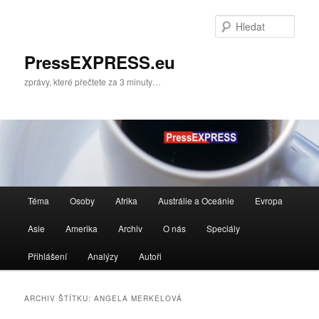
Přejít
Přejít
k
k
Hleda
hlavnímu
obsahu
obsahu
postranního
PressEXPRESS.eu
webu
panelu
zprávy, které přečtete za 3 minuty…
Hlavní
Téma
Osoby
Afrika
Austrálie a Oceánie
Evropa
navigační
menu
Asie
Amerika
Archiv
O nás
Speciály
Přihlášení
Analýzy
Autoři
ARCHIV ŠTÍTKU:
ANGELA MERKELOVÁ