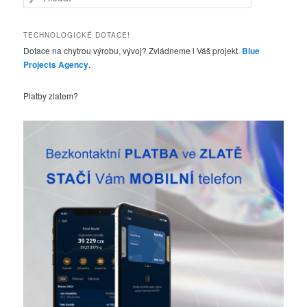
l
e
d
TECHNOLOGICKÉ DOTACE!
a
Dotace na chytrou výrobu, vývoj? Zvládneme i Váš projekt.
Blue
t
Projects Agency
.
Platby zlatem?