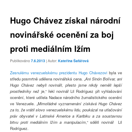
příspěvky
Hugo Chávez získal národní
novinářské ocenění za boj
proti mediálním lžím
Publikováno
7.6.2013
| Autor:
Kateřina Šafářová
Zesnulému venezuelskému prezidentu Hugo Chávezovi
byla ve
středu posmrtně udělena novinářská cena. „
Ani Sinón Bolívar, ani
Hugo Chávez nebyli novináři, přesto jsme nikdy neměli lepší
prostředníky než je
,“ řekl novinář Lil Rodríguez při vyhlašování
ocenění, které udílela Nadace národního žurnalistického ocenění
ve Venezuele. „
Mimořádné vyznamenání získává Hugo Chávez
za to, že vrátil slovo venezuelskému lidu, poukázal na utlačování
práv obyvatel v Latinské Americe a Karibiku a za soustavnou
bitvu proti mediálním lžím a manipulacím
,“ sdělil novinář Lil
Rodríguez.