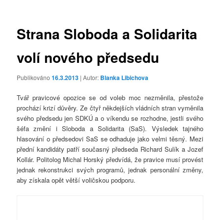
příspěvky
Strana Sloboda a Solidarita
volí nového předsedu
Publikováno
16.3.2013
| Autor:
Blanka Libichova
Tvář pravicové opozice se od voleb moc nezměnila, přestože
prochází krizí důvěry. Ze čtyř někdejších vládních stran vyměnila
svého předsedu jen SDKÚ a o víkendu se rozhodne, jestli svého
šéfa změní i Sloboda a Solidarita (SaS). Výsledek tajného
hlasování o předsedovi SaS se odhaduje jako velmi těsný. Mezi
přední kandidáty patří současný předseda Richard Sulík a Jozef
Kollár. Politolog Michal Horský předvídá, že pravice musí provést
jednak rekonstrukci svých programů, jednak personální změny,
aby získala opět větší voličskou podporu.