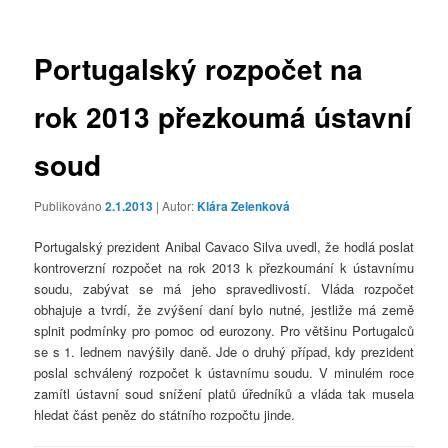
příspěvky
Portugalský rozpočet na
rok 2013 přezkoumá ústavní
soud
Publikováno
2.1.2013
| Autor:
Klára Zelenková
Portugalský prezident Anibal Cavaco Silva uvedl, že hodlá poslat
kontroverzní rozpočet na rok 2013 k přezkoumání k ústavnímu
soudu, zabývat se má jeho spravedlivostí. Vláda rozpočet
obhajuje a tvrdí, že zvýšení daní bylo nutné, jestliže má země
splnit podmínky pro pomoc od eurozony. Pro většinu Portugalců
se s 1. lednem navýšily daně. Jde o druhý případ, kdy prezident
poslal schválený rozpočet k ústavnímu soudu. V minulém roce
zamítl ústavní soud snížení platů úředníků a vláda tak musela
hledat část peněz do státního rozpočtu jinde.