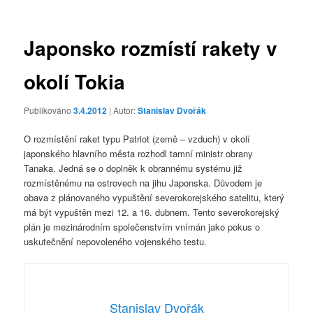
příspěvky
Japonsko rozmístí rakety v
okolí Tokia
Publikováno
3.4.2012
| Autor:
Stanislav Dvořák
O rozmístění raket typu Patriot (země – vzduch) v okolí
japonského hlavního města rozhodl tamní ministr obrany
Tanaka. Jedná se o doplněk k obrannému systému již
rozmístěnému na ostrovech na jihu Japonska. Důvodem je
obava z plánovaného vypuštění severokorejského satelitu, který
má být vypuštěn mezi 12. a 16. dubnem. Tento severokorejský
plán je mezinárodním společenstvím vnímán jako pokus o
uskutečnění nepovoleného vojenského testu.
Stanislav Dvořák