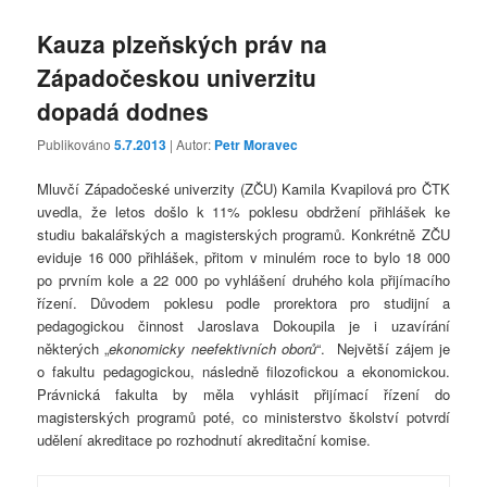
Kauza plzeňských práv na
Západočeskou univerzitu
dopadá dodnes
Publikováno
5.7.2013
| Autor:
Petr Moravec
Mluvčí Západočeské univerzity (ZČU) Kamila Kvapilová pro ČTK
uvedla, že letos došlo k 11% poklesu obdržení přihlášek ke
studiu bakalářských a magisterských programů. Konkrétně ZČU
eviduje 16 000 přihlášek, přitom v minulém roce to bylo 18 000
po prvním kole a 22 000 po vyhlášení druhého kola přijímacího
řízení. Důvodem poklesu podle prorektora pro studijní a
pedagogickou činnost Jaroslava Dokoupila je i uzavírání
některých „
ekonomicky neefektivních oborů
“. Největší zájem je
o fakultu pedagogickou, následně filozofickou a ekonomickou.
Právnická fakulta by měla vyhlásit přijímací řízení do
magisterských programů poté, co ministerstvo školství potvrdí
udělení akreditace po rozhodnutí akreditační komise.