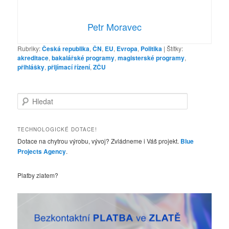
Petr Moravec
Rubriky:
Česká republika
,
ČN
,
EU
,
Evropa
,
Politika
|
Štítky:
akreditace
,
bakalářské programy
,
magisterské programy
,
přihlášky
,
přijímací řízení
,
ZČU
H
l
e
d
TECHNOLOGICKÉ DOTACE!
a
Dotace na chytrou výrobu, vývoj? Zvládneme i Váš projekt.
Blue
t
Projects Agency
.
Platby zlatem?