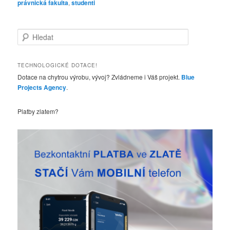
právnická fakulta
,
studenti
H
l
e
d
TECHNOLOGICKÉ DOTACE!
a
Dotace na chytrou výrobu, vývoj? Zvládneme i Váš projekt.
Blue
t
Projects Agency
.
Platby zlatem?