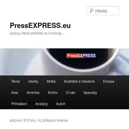
Přejít
Přejít
k
k
Hleda
hlavnímu
obsahu
obsahu
postranního
PressEXPRESS.eu
webu
panelu
zprávy, které přečtete za 3 minuty…
Hlavní
Téma
Osoby
Afrika
Austrálie a Oceánie
Evropa
navigační
menu
Asie
Amerika
Archiv
O nás
Speciály
Přihlášení
Analýzy
Autoři
ARCHIV ŠTÍTKU:
PLZEŇSKÁ PRÁVA