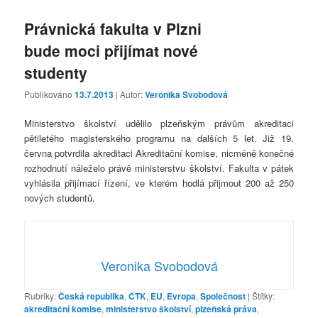
Právnická fakulta v Plzni
bude moci přijímat nové
studenty
Publikováno
13.7.2013
| Autor:
Veronika Svobodová
Ministerstvo školství udělilo plzeňským právům akreditaci
pětiletého magisterského programu na dalších 5 let. Již 19.
června potvrdila akreditaci Akreditační komise, nicméně konečné
rozhodnutí náleželo právě ministerstvu školství. Fakulta v pátek
vyhlásila přijímací řízení, ve kterém hodlá přijmout 200 až 250
nových studentů.
Veronika Svobodová
Rubriky:
Česká republika
,
ČTK
,
EU
,
Evropa
,
Společnost
|
Štítky:
akreditační komise
,
ministerstvo školství
,
plzeňská práva
,