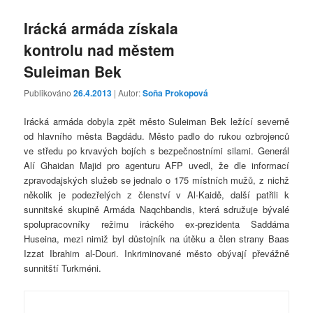
Irácká armáda získala
kontrolu nad městem
Suleiman Bek
Publikováno
26.4.2013
| Autor:
Soňa Prokopová
Irácká armáda dobyla zpět město Suleiman Bek ležící severně
od hlavního města Bagdádu. Město padlo do rukou ozbrojenců
ve středu po krvavých bojích s bezpečnostními silami. Generál
Alí Ghaidan Majid pro agenturu AFP uvedl, že dle informací
zpravodajských služeb se jednalo o 175 místních mužů, z nichž
několik je podezřelých z členství v Al-Kaidě, další patřili k
sunnitské skupině Armáda Naqchbandis, která sdružuje bývalé
spolupracovníky režimu iráckého ex-prezidenta Saddáma
Huseina, mezi nimiž byl důstojník na útěku a člen strany Baas
Izzat Ibrahim al-Douri. Inkriminované město obývají převážně
sunnitští Turkméni.