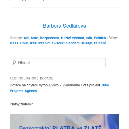
Barbora Sedlářová
Rubriky:
AN
,
Asie
,
Bezpečnost
,
Blízký východ
,
Irák
,
Politika
|
Štítky:
Bass
,
Dour
,
Izzat Ibrahim al-Douri
,
Saddam Husajn
,
zatčení
H
l
e
d
TECHNOLOGICKÉ DOTACE!
a
Dotace na chytrou výrobu, vývoj? Zvládneme i Váš projekt.
Blue
t
Projects Agency
.
Platby zlatem?