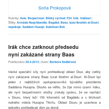
Soňa Prokopová
Rubriky:
Asie
,
Bezpečnost
,
Blízký východ
,
F24
,
Irák
,
Událost
|
Štítky:
Armáda Naqchbandis
,
Bagdád
,
Bass
,
Izzat Ibrahim al-Douri
,
nepokoje
,
Saddam Husajn
,
Suleiman Bek
Irák chce zatknout předsedu
nyní zakázané strany Baas
Publikováno
20.4.2013
| Autor:
Barbora Sedlářová
Irácké speciální síly nyní prohledávají oblast Dour, aby zatkly
nyní zakázané strany Baas Izzat Ibrahim al-Douri. Al-Douri byl
jeden z nejbližších spolupracovníků bývalého prezidenta
Saddáma Husajna. Dlouho se věřilo, že žije mimo území Iráku,
ale nyní bezpečnostní složky získaly zprávu, že se nachází
v Douru, který leží 150 kilometrů od Bagdádu a v blízkosti
rodného města Husajna Tikrítu. Oblast Douru je uzavřena a
jednotky prohledávají dům po domě.