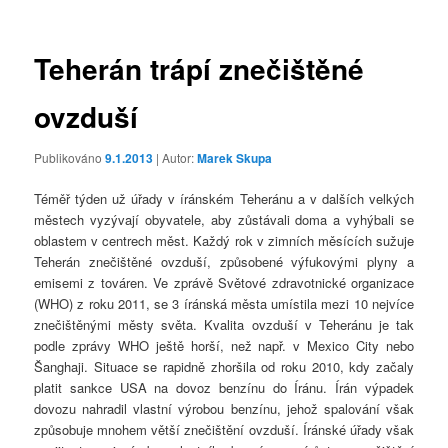
příspěvky
Teherán trápí znečištěné
ovzduší
Publikováno
9.1.2013
| Autor:
Marek Skupa
Téměř týden už úřady v íránském Teheránu a v dalších velkých
městech vyzývají obyvatele, aby zůstávali doma a vyhýbali se
oblastem v centrech měst. Každý rok v zimních měsících sužuje
Teherán znečištěné ovzduší, způsobené výfukovými plyny a
emisemi z továren. Ve zprávě Světové zdravotnické organizace
(WHO) z roku 2011, se 3 íránská města umístila mezi 10 nejvíce
znečištěnými městy světa. Kvalita ovzduší v Teheránu je tak
podle zprávy WHO ještě horší, než např. v Mexico City nebo
Šanghaji. Situace se rapidně zhoršila od roku 2010, kdy začaly
platit sankce USA na dovoz benzínu do Íránu. Írán výpadek
dovozu nahradil vlastní výrobou benzínu, jehož spalování však
způsobuje mnohem větší znečištění ovzduší. Íránské úřady však