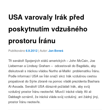
příspěvky
USA varovaly Irák před
poskytnutím vdzušného
prostoru Íránu
Publikováno
6.9.2012
| Autor:
Jan Beneš
Tři senátoři Spojených států amerických – John McCain, Joe
Lieberman a Lindsey Graham – odcestovali do Bagdádu, aby
diskutovali s iráckou vládou Nuriho al-Maliki problematiku Íránu.
Podle informací USA se Írán snaží skrz Irák vzdušnou cestou
propašovat do Sýrie zbraně na pomoc vládě prezidenta Bashara
Al-Assada. Senátoři USA důrazně požádali Irák, aby svůj
vzdušný prostor Íránu neotevřel. Mluvčí irácké vlády Ali al-
Dabbagh oznámil, že irácká vláda svůj vzdušný, ani žádný jiný,
prostor Íránu neotevře.